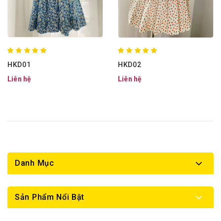
HKD01
HKD02
Liên hệ
Liên hệ
Danh Mục
Sản Phẩm Nổi Bật